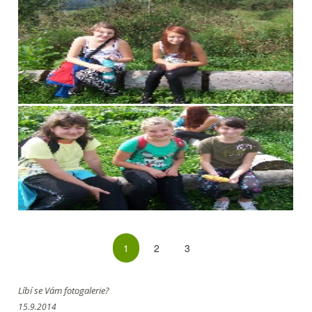
1
2
3
Líbí se Vám fotogalerie?
15.9.2014