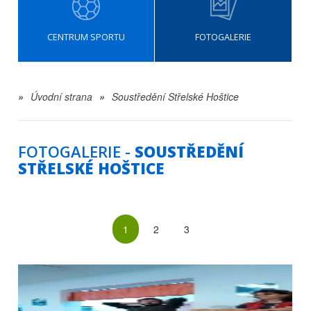
CENTRUM SPORTU
FOTOGALERIE
»
Úvodní strana
»
Soustředění Střelské Hoštice
FOTOGALERIE -
SOUSTŘEDĚNÍ
STŘELSKÉ HOŠTICE
1
2
3