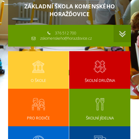
ZÁKLADNÍ ŠKOLA KOMENSKÉHO
HORAŽĎOVICE
376 512 700
zskomenskeho@horazdovice.cz
O ŠKOLE
ŠKOLNÍ DRUŽINA
PRO RODIČE
ŠKOLNÍ JÍDELNA