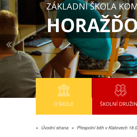
ZÁKLADNÍ ŠKOLA KO
HORAŽĎO
O ŠKOLE
ŠKOLNÍ DRUŽI
»
Úvodní strana
»
Přespolní běh v Klatovech 18.