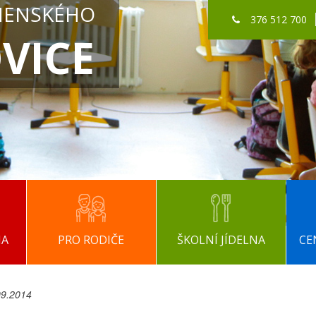
MENSKÉHO
376 512 700
VICE
NA
PRO RODIČE
ŠKOLNÍ JÍDELNA
CE
09.2014