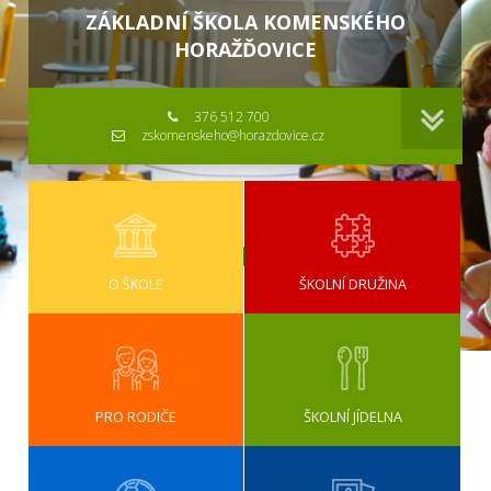
ZÁKLADNÍ ŠKOLA KOMENSKÉHO
HORAŽĎOVICE
376 512 700
zskomenskeho@horazdovice.cz
O ŠKOLE
ŠKOLNÍ DRUŽINA
PRO RODIČE
ŠKOLNÍ JÍDELNA