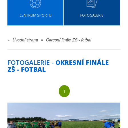
CENTRUM SPORTU
FOTOGALERIE
»
Úvodní strana
»
Okresní finále ZŠ - fotbal
FOTOGALERIE -
OKRESNÍ FINÁLE
ZŠ - FOTBAL
1