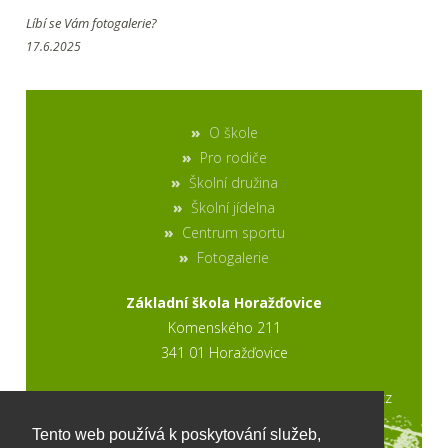
Líbí se Vám fotogalerie?
17.6.2025
O škole
Pro rodiče
Školní družina
Školní jídelna
Centrum sportu
Fotogalerie
Základní škola Horažďovice
Komenského 211
341 01 Horažďovice
2017 © výroba stránek www.ptweb.cz
Tento web používá k poskytování služeb,