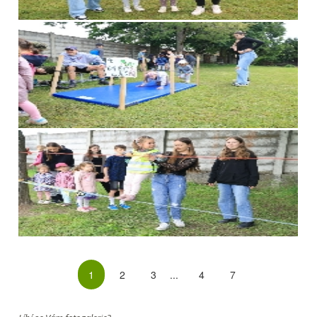
1
2
3
...
4
7