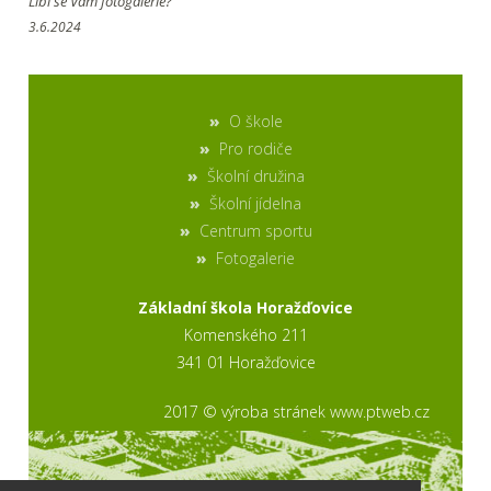
Líbí se Vám fotogalerie?
3.6.2024
O škole
Pro rodiče
Školní družina
Školní jídelna
Centrum sportu
Fotogalerie
Základní škola Horažďovice
Komenského 211
341 01 Horažďovice
2017 © výroba stránek www.ptweb.cz