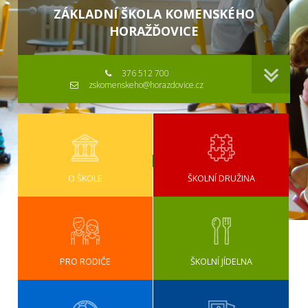
ZÁKLADNÍ ŠKOLA KOMENSKÉHO
HORAŽĎOVICE
376 512 700
zskomenskeho@horazdovice.cz
O ŠKOLE
ŠKOLNÍ DRUŽINA
PRO RODIČE
ŠKOLNÍ JÍDELNA