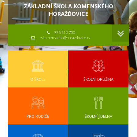
ZÁKLADNÍ ŠKOLA KOMENSKÉHO
HORAŽĎOVICE
376 512 700
zskomenskeho@horazdovice.cz
O ŠKOLE
ŠKOLNÍ DRUŽINA
PRO RODIČE
ŠKOLNÍ JÍDELNA