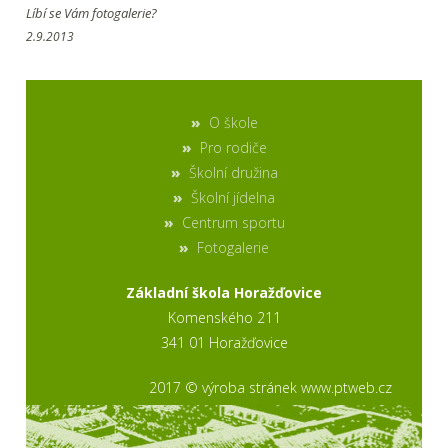
Líbí se Vám fotogalerie?
2.9.2013
O škole
Pro rodiče
Školní družina
Školní jídelna
Centrum sportu
Fotogalerie
Základní škola Horažďovice
Komenského 211
341 01 Horažďovice
2017 © výroba stránek www.ptweb.cz