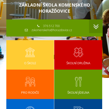
ZÁKLADNÍ ŠKOLA KOMENSKÉHO
HORAŽĎOVICE
376 512 700
zskomenskeho@horazdovice.cz
O ŠKOLE
ŠKOLNÍ DRUŽINA
PRO RODIČE
ŠKOLNÍ JÍDELNA