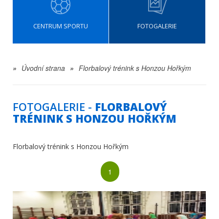
CENTRUM SPORTU
FOTOGALERIE
»
Úvodní strana
»
Florbalový trénink s Honzou Hořkým
FOTOGALERIE -
FLORBALOVÝ
TRÉNINK S HONZOU HOŘKÝM
Florbalový trénink s Honzou Hořkým
1