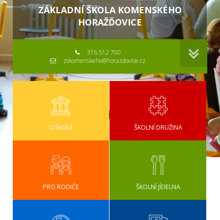
ZÁKLADNÍ ŠKOLA KOMENSKÉHO
HORAŽĎOVICE
376 512 700
zskomenskeho@horazdovice.cz
O ŠKOLE
ŠKOLNÍ DRUŽINA
PRO RODIČE
ŠKOLNÍ JÍDELNA