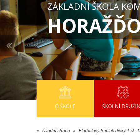
ZÁKLADNÍ ŠKOLA KO
HORAŽĎO
O ŠKOLE
ŠKOLNÍ DRUŽI
»
Úvodní strana
»
Florbalový trénink dívky 1.st- 