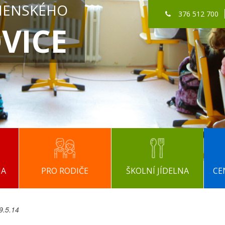
MENSKÉHO
376 512 700
VICE
NA
PRO RODIČE
ŠKOLNÍ JÍDELNA
CE
19.5.14