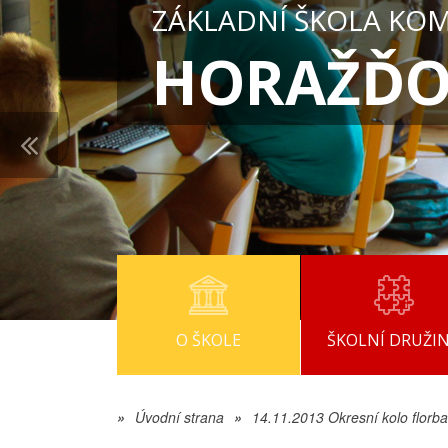
ZÁKLADNÍ ŠKOLA KO
HORAŽĎO
O ŠKOLE
ŠKOLNÍ DRUŽI
»
Úvodní strana
»
14.11.2013 Okresní kolo florbal