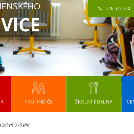
MENSKÉHO
376 512 700
VICE
NA
PRO RODIČE
ŠKOLNÍ JÍDELNA
CE
 žákyň 3.-5.tříd