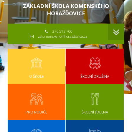
ZÁKLADNÍ ŠKOLA KOMENSKÉHO
HORAŽĎOVICE
376 512 700
zskomenskeho@horazdovice.cz
O ŠKOLE
ŠKOLNÍ DRUŽINA
PRO RODIČE
ŠKOLNÍ JÍDELNA