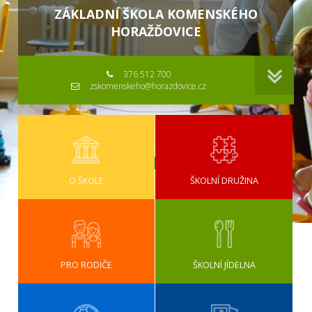
ZÁKLADNÍ ŠKOLA KOMENSKÉHO
HORAŽĎOVICE
376 512 700
zskomenskeho@horazdovice.cz
O ŠKOLE
ŠKOLNÍ DRUŽINA
PRO RODIČE
ŠKOLNÍ JÍDELNA