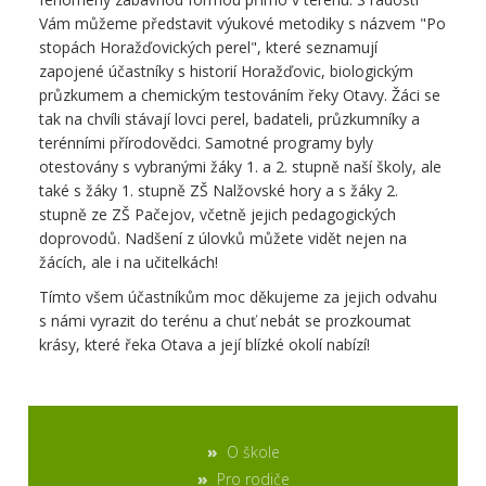
Vám můžeme představit výukové metodiky s názvem "Po
stopách Horažďovických perel", které seznamují
zapojené účastníky s historií Horažďovic, biologickým
průzkumem a chemickým testováním řeky Otavy. Žáci se
tak na chvíli stávají lovci perel, badateli, průzkumníky a
terénními přírodovědci. Samotné programy byly
otestovány s vybranými žáky 1. a 2. stupně naší školy, ale
také s žáky 1. stupně ZŠ Nalžovské hory a s žáky 2.
stupně ze ZŠ Pačejov, včetně jejich pedagogických
doprovodů. Nadšení z úlovků můžete vidět nejen na
žácích, ale i na učitelkách!
Tímto všem účastníkům moc děkujeme za jejich odvahu
s námi vyrazit do terénu a chuť nebát se prozkoumat
krásy, které řeka Otava a její blízké okolí nabízí!
O škole
Pro rodiče