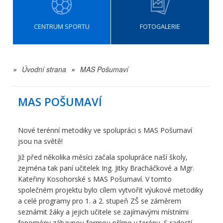
CENTRUM SPORTU
FOTOGALERIE
»
Úvodní strana
»
MAS Pošumaví
MAS POŠUMAVÍ
Nové terénní metodiky ve spolupráci s MAS Pošumaví
jsou na světě!
Již před několika měsíci začala spolupráce naší školy,
zejména tak paní učitelek Ing. Jitky Bracháčkové a Mgr.
Kateřiny Kosohorské s MAS Pošumaví. V tomto
společném projektu bylo cílem vytvořit výukové metodiky
a celé programy pro 1. a 2. stupeň ZŠ se záměrem
seznámit žáky a jejich učitele se zajímavými místními
fenomény zábavnou formou přímo v terénu. S radostí