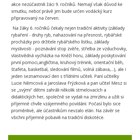
akce nezúčastnili žáci 9. ročníků. Nemají však důvod ke
smutku, neboť právě jim bude určen vodácký kurz
připravovaný na červen.
Na žáky 6. ročníků čekaly nejen tradiční aktivity (základy
rybaření - druhy ryb, nahazování na přesnost, rybářské
procházky pro držitele rybářského lístku, základy
myslivosti - poznávání stop zvěře, střelba ze vzduchovky,
vlastivědná vycházka na Kněží horu, základy poskytování
první pomoci,angličtina, kruhový trénink, orientační běh,
štafeta, basketbal, sledování filmů, volná zábava,...), ale i
jeden seznamovací den s třídními učiteli. Paní učitelky
Lucie Němcová a Jaroslava Frýzková a pan učitel Mesz si
se „svými“ dětmi zahráli několik stmelovacích a
didaktických her, společně se vydali na zmrzlinu a užili si
příjemné chvíle vzájemného povídání. Počasí bylo sice
proměnlivé, ale účastníkům nevzalo elán. Na závěr se
všichni příjemně pobavili na tradiční diskotéce.