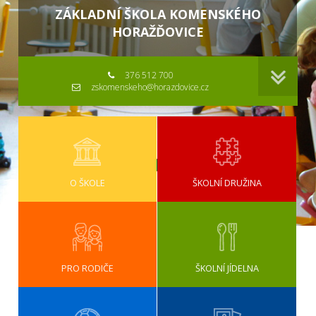
ZÁKLADNÍ ŠKOLA KOMENSKÉHO
HORAŽĎOVICE
376 512 700
zskomenskeho@horazdovice.cz
O ŠKOLE
ŠKOLNÍ DRUŽINA
PRO RODIČE
ŠKOLNÍ JÍDELNA