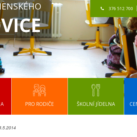
MENSKÉHO
376 512 700
VICE
NA
PRO RODIČE
ŠKOLNÍ JÍDELNA
CE
3.5.2014