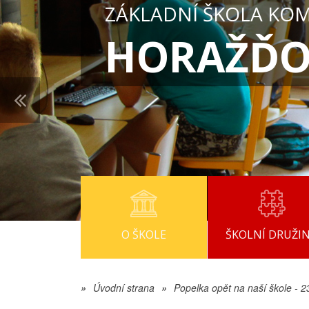
ZÁKLADNÍ ŠKOLA KO
HORAŽĎO
O ŠKOLE
ŠKOLNÍ DRUŽI
»
Úvodní strana
»
Popelka opět na naší škole - 2