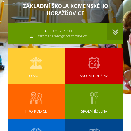
ZÁKLADNÍ ŠKOLA KOMENSKÉHO
HORAŽĎOVICE
376 512 700
zskomenskeho@horazdovice.cz
O ŠKOLE
ŠKOLNÍ DRUŽINA
PRO RODIČE
ŠKOLNÍ JÍDELNA