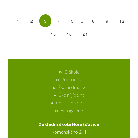
1
2
3
4
5
...
6
9
12
15
18
21
O škole
Pro rodiče
Školní družina
Školní jídelna
Centrum sportu
Fotogalerie
Základní škola Horažďovice
Komenského 211