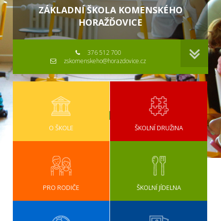
ZÁKLADNÍ ŠKOLA KOMENSKÉHO
HORAŽĎOVICE
376 512 700
zskomenskeho@horazdovice.cz
O ŠKOLE
ŠKOLNÍ DRUŽINA
PRO RODIČE
ŠKOLNÍ JÍDELNA