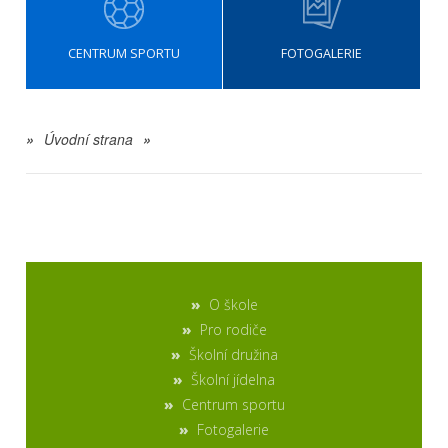
CENTRUM SPORTU
FOTOGALERIE
»
Úvodní strana
»
O škole
Pro rodiče
Školní družina
Školní jídelna
Centrum sportu
Fotogalerie